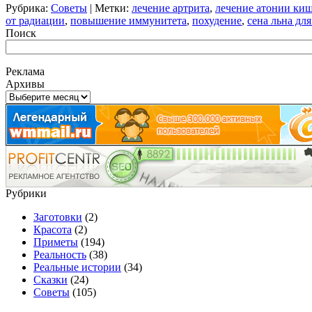
Рубрика:
Советы
| Метки:
лечение артрита
,
лечение атонии ки
от радиации
,
повышение иммунитета
,
похудение
,
сена льна дл
Поиск
Реклама
Архивы
Архивы
Рубрики
Заготовки
(2)
Красота
(2)
Приметы
(194)
Реальность
(38)
Реальные истории
(34)
Сказки
(24)
Советы
(105)