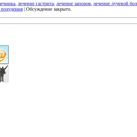
шечника
,
лечение гастрита
,
лечение запоров
,
лечение лучевой бо
я похудения
|
Обсуждение закрыто.