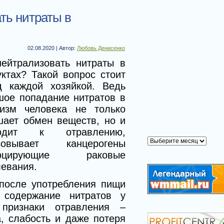
Реклама
ть нитраты в
02.08.2020 | Автор:
Любовь Денисенко
нейтрализовать нитраты в
уктах? Такой вопрос стоит
д каждой хозяйкой. Ведь
шое попадание нитратов в
низм человека не только
шает обмен веществ, но и
Архивы
водит к отравлению,
Архивы
зовывает канцерогены
воцирующие раковые
левания.
 после употребления пищи
содержание нитратов у
 признаки отравления –
, слабость и даже потеря