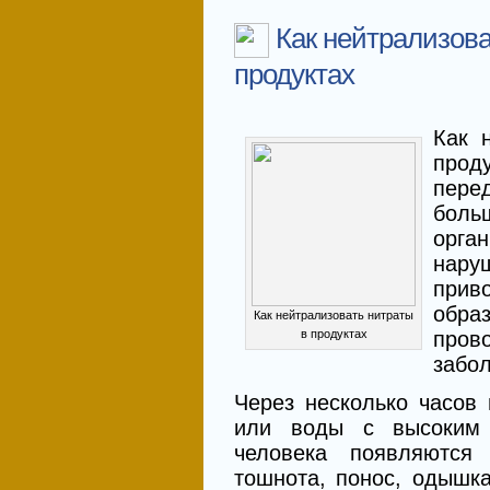
Как нейтрализова
продуктах
Как 
прод
пере
боль
орга
нару
при
обра
Как нейтрализовать нитраты
в продуктах
про
забо
Через несколько часов
или воды с высоким 
человека появляются
тошнота, понос, одышка