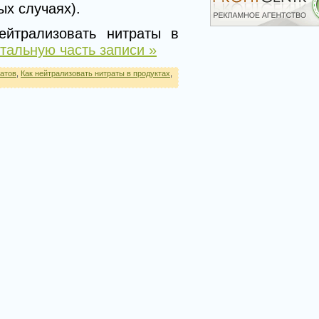
ых случаях).
ейтрализовать нитраты в
тальную часть записи »
ратов
,
Как нейтрализовать нитраты в продуктах
,