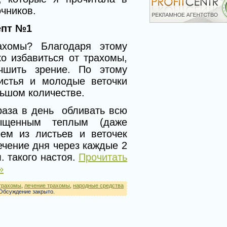
чников.
епт №1
ахомы? Благодаря этому
о избавиться от трахомы,
чшить зрение. По этому
истья и молодые веточки
ьшом количестве.
раза в день обливать всю
сыщенным теплым (даже
оем из листьев и веточек
ечение дня через каждые 2
. такого настоя.
Прочитать
»
 трахомы
,
лечение трахомы
,
народные средства
Обсуждение закрыто.