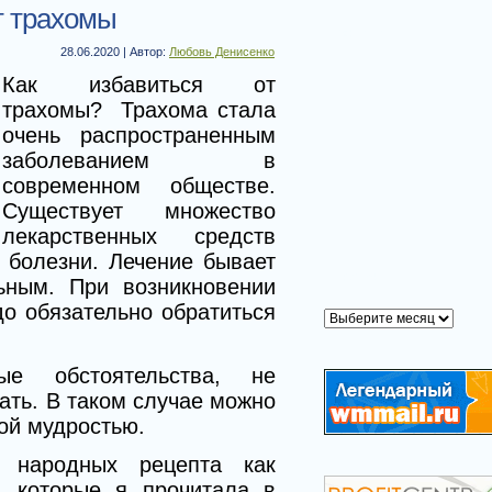
т трахомы
Реклама
28.06.2020 | Автор:
Любовь Денисенко
Как избавиться от
трахомы? Трахома стала
очень распространенным
заболеванием в
современном обществе.
Существует множество
лекарственных средств
 болезни. Лечение бывает
Архивы
ьным. При возникновении
о обязательно обратиться
Архивы
е обстоятельства, не
ать. В таком случае можно
ой мудростью.
 народных рецепта как
, которые я прочитала в