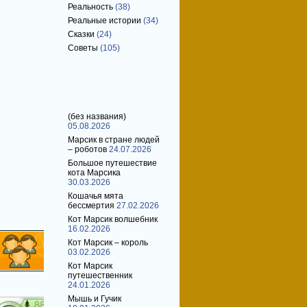
Реальность
(38)
Реальные истории
(34)
Сказки
(24)
Советы
(105)
Свежие записи
(без названия)
05.08.2026
Марсик в стране людей
– роботов
24.07.2026
Большое путешествие
кота Марсика
30.03.2026
Кошачья мята
бессмертия
27.02.2026
Кот Марсик волшебник
16.02.2026
Кот Марсик – король
03.02.2026
Кот Марсик
путешественник
24.01.2026
Мышь и Гучик