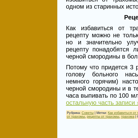
одном из старинных исто
Рец
Как избавиться от тр
рецепту можно не тольк
но и значительно улу
рецепту понадобятся л
черной смородины в бол
Потому что придется 3 
голову больного на
немного горячим) наст
черной смородины и в т
часа выпивать по 100 мл
остальную часть записи 
Рубрика:
Советы
| Метки:
Как избавиться от
от трахомы
,
рецепты от трахомы
,
трахома
|