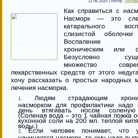
11.06.2020 | Автор:
Любовь
Как справиться с нас
Насморк — это сле
катарального восп
слизистой оболочки
Воспаление бы
хроническим или о
Безусловно сущес
множество соврем
лекарственных средств от этого недуг
хочу рассказать о простых народных 
лечения насморка.
Людям страдающим хронич
насморком для профилактики надо 
день втягивать носом соленую
(Соленая вода – это 1 чайная ложка 
кухонной соли на 200 мл. теплой кип
воды.)
Если человек понимает, что 
начинается насморк, то ему надо вып