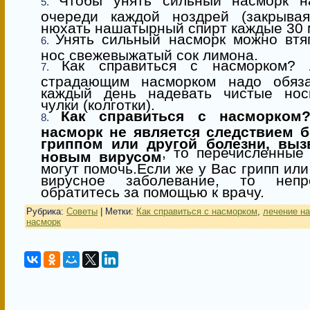
Чтобы унять сильный насморк н
очереди каждой ноздрей (закрывая
нюхать нашатырный спирт каждые 30 
Унять сильный насморк можно втя
нос свежевыжатый сок лимона.
Как справиться с насморком? 
страдающим насморком надо обяза
каждый день надевать чистые нос
чулки (колготки).
Как справиться с насморком
насморк не является следствием б
гриппом или другой болезни, выз
, то перечисленные
новым вирусом
могут помочь.Если же у Вас грипп или
вирусное заболевание, то непр
обратитесь за помощью к врачу.
Рубрика:
Советы
| Метки:
Как справиться с насморком
,
лечение н
насморк