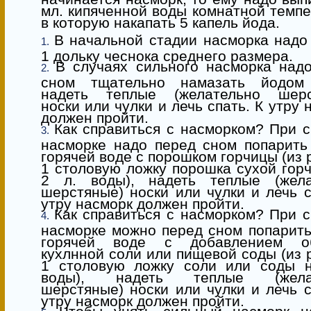
мл. кипяченной воды комнатной темп
в которую накапать 5 капель йода.
В начальной стадии насморка надо
1 дольку чеснока среднего размера.
В случаях сильного насморка над
сном тщательно намазать йодом 
надеть теплые (желательно шерс
носки или чулки и лечь спать. К утру 
должен пройти.
Как справиться с насморком? При 
насморке надо перед сном попарить
горячей воде с порошком горчицы (из 
1 столовую ложку порошка сухой гор
2 л. воды), надеть теплые (жела
шерстяные) носки или чулки и лечь с
утру насморк должен пройти.
Как справиться с насморком? При 
насморке можно перед сном попарить
горячей воде с добавлением о
кухлнной соли или пищевой соды (из 
1 столовую ложку соли или соды н
воды), надеть теплые (желат
шерстяные) носки или чулки и лечь с
утру насморк должен пройти.